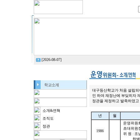
[2026-08-07]
대구등산학교가 처음 설립되어
인 하여 재정난에 부딪히자 재정
정관을 제정하고 발족하였고 
소개&연혁
년
월
조직도
운영위원회
정관
초대위원장 
1986
위 원 : 조
한병문,오