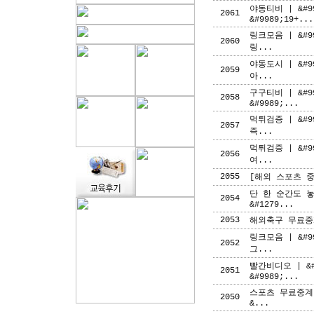
야동티비 | &#
2061
&#9989;19+...
링크모음 | &#9
2060
링...
야동도시 | &#9
2059
아...
구구티비 | &#
2058
&#9989;...
먹튀검증 | &#9
2057
즉...
먹튀검증 | &#9
2056
여...
2055
[해외 스포츠 중
단 한 순간도 
2054
&#1279...
2053
해외축구 무료중
링크모음 | &#9
2052
그...
빨간비디오 | &
2051
&#9989;...
스포츠 무료중계 
2050
&...