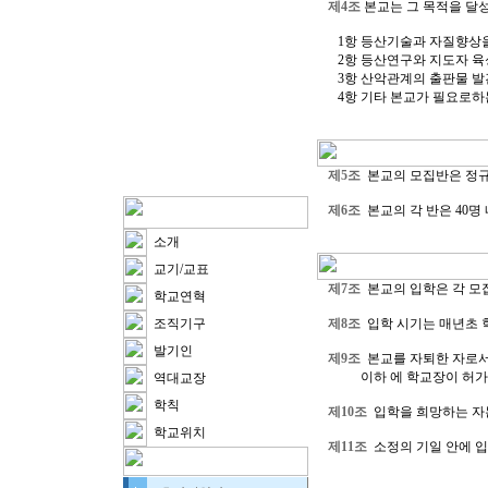
제4조
본교는 그 목적을 달성
1항 등산기술과 자질향상을
2항 등산연구와 지도자 육성
3항 산악관계의 출판물 발
4항 기타 본교가 필요로하
제5조
본교의 모집반은 정규
제6조
본교의 각 반은 40명
소개
교기/교표
제7조
본교의 입학은 각 모
학교연혁
조직기구
제8조
입학 시기는 매년초 
발기인
제9조
본교를 자퇴한 자로서 
이하 에 학교장이 허가할
역대교장
학칙
제10조
입학을 희망하는 자는
학교위치
제11조
소정의 기일 안에 입